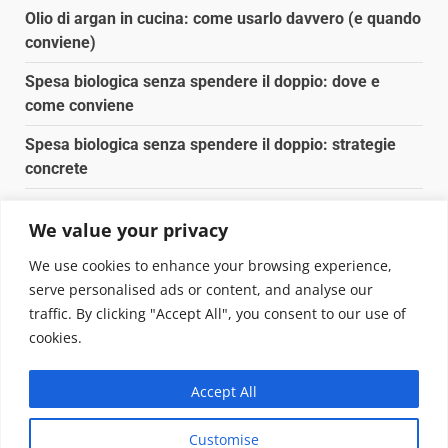
Olio di argan in cucina: come usarlo davvero (e quando
conviene)
Spesa biologica senza spendere il doppio: dove e
come conviene
Spesa biologica senza spendere il doppio: strategie
concrete
Orto domestico per principianti: cosa coltivare in 2 mq
We value your privacy
Pulizia naturale della casa: 3 ingredienti che
We use cookies to enhance your browsing experience,
sostituiscono 10 prodotti chimici
serve personalised ads or content, and analyse our
traffic. By clicking "Accept All", you consent to our use of
Copyright © 2025 Biopianeta.it proprietà di Jws Media
cookies.
Srl - Via Cavour 310 - 00184 Roma - P.Iva 17132921002
Questo blog non è una testata giornalistica, in quanto
Accept All
viene aggiornato senza alcuna periodicità. Non può
pertanto considerarsi un prodotto editoriale ai sensi
Customise