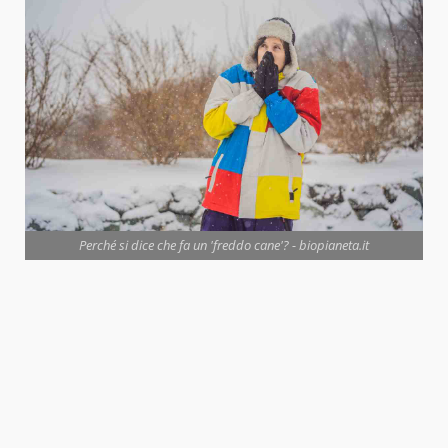
Perché si dice che fa un 'freddo cane'? - biopianeta.it