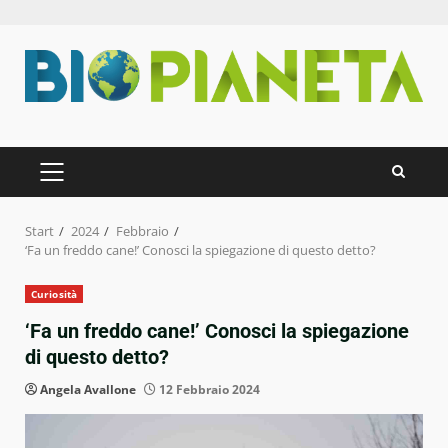
Zum
Inhalt
springen
PRIMÄRES
MENÜ
Start
2024
Febbraio
‘Fa un freddo cane!’ Conosci la spiegazione di questo detto?
Curiosità
‘Fa un freddo cane!’ Conosci la spiegazione
di questo detto?
Angela Avallone
12 Febbraio 2024