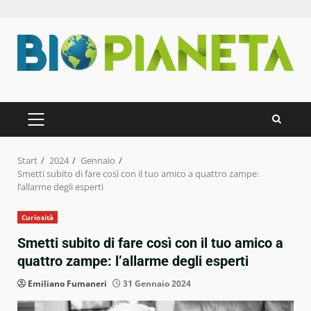
Zum
Inhalt
springen
PRIMÄRES
MENÜ
Start
2024
Gennaio
Smetti subito di fare così con il tuo amico a quattro zampe:
l’allarme degli esperti
Curiosità
Smetti subito di fare così con il tuo amico a
quattro zampe: l’allarme degli esperti
Emiliano Fumaneri
31 Gennaio 2024