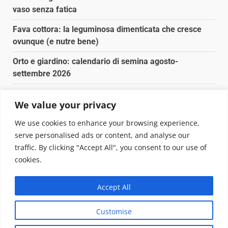
vaso senza fatica
Fava cottora: la leguminosa dimenticata che cresce
ovunque (e nutre bene)
Orto e giardino: calendario di semina agosto-
settembre 2026
Nancy la tartaruga torna libera in Adriatico
We value your privacy
Fava cottora: come cucinarla, quando è di stagione e
We use cookies to enhance your browsing experience,
perché vale la pena
serve personalised ads or content, and analyse our
traffic. By clicking "Accept All", you consent to our use of
Copyright © 2025 Biopianeta.it proprietà di Jws Media
cookies.
Srl - Via Cavour 310 - 00184 Roma - P.Iva 17132921002
Questo blog non è una testata giornalistica, in quanto
Accept All
viene aggiornato senza alcuna periodicità. Non può
pertanto considerarsi un prodotto editoriale ai sensi
Customise
della legge n. 62 del 07.03.2001
|
DarkNews
von AF