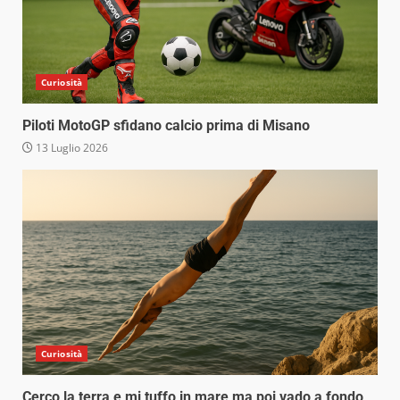
Curiosità
Piloti MotoGP sfidano calcio prima di Misano
13 Luglio 2026
Curiosità
Cerco la terra e mi tuffo in mare ma poi vado a fondo