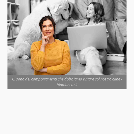
Ci sono dei comportamenti che dobbiamo evitare col nostro cane -
biopianeta.it