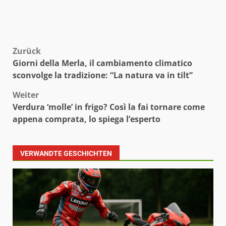
Beitragsnavigation
Zurück
Giorni della Merla, il cambiamento climatico
sconvolge la tradizione: “La natura va in tilt”
Weiter
Verdura ‘molle’ in frigo? Così la fai tornare come
appena comprata, lo spiega l’esperto
VERWANDTE GESCHICHTEN