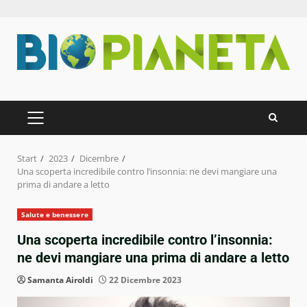
Zum
Inhalt
springen
PRIMÄRES
MENÜ
Start
2023
Dicembre
Una scoperta incredibile contro l’insonnia: ne devi mangiare una
prima di andare a letto
Salute e benessere
Una scoperta incredibile contro l’insonnia:
ne devi mangiare una prima di andare a letto
Samanta Airoldi
22 Dicembre 2023