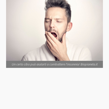
Un certo cibo può aiutarti a combattere l'insonnia/ Biopianeta.it