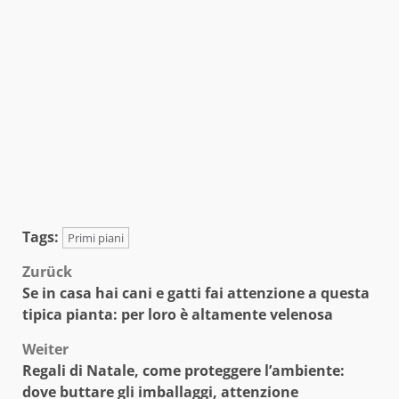
Tags:
Primi piani
Beitragsnavigation
Zurück
Se in casa hai cani e gatti fai attenzione a questa
tipica pianta: per loro è altamente velenosa
Weiter
Regali di Natale, come proteggere l’ambiente:
dove buttare gli imballaggi, attenzione