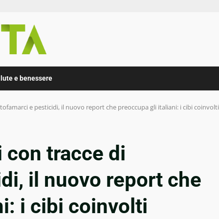
lute e benessere
ofamarci e pesticidi, il nuovo report che preoccupa gli italiani: i cibi coinvolti
 con tracce di
idi, il nuovo report che
: i cibi coinvolti