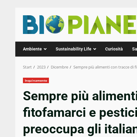
Zum
Inhalt
springen
Ambiente
Sustainability Life
Curiosità
Sa
Start
2023
Dicembre
Sempre più alimenti con tracce di fit
Inquinamento
Sempre più alimenti
fitofamarci e pestic
preoccupa gli italiani