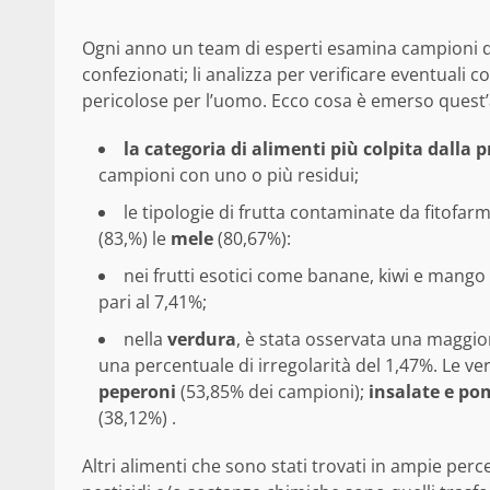
Ogni anno un team di esperti esamina campioni di
confezionati; li analizza per verificare eventual
pericolose per l’uomo. Ecco cosa è emerso quest
la categoria di alimenti più colpita dalla p
campioni con uno o più residui;
le tipologie di frutta contaminate da fitofarm
(83,%) le
mele
(80,67%):
nei frutti esotici come banane, kiwi e mango è
pari al 7,41%;
nella
verdura
, è stata osservata una maggior
una percentuale di irregolarità del 1,47%. Le ve
peperoni
(53,85% dei campioni);
insalate e po
(38,12%) .
Altri alimenti che sono stati trovati in ampie per