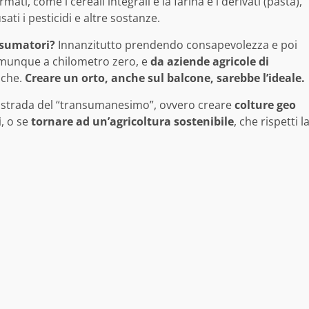
ati, come i cereali integrali e la farina e i derivati (pasta),
ti i pesticidi e altre sostanze.
nsumatori?
Innanzitutto prendendo consapevolezza e poi
omunque a chilometro zero, e
da aziende agricole di
iche.
Creare un orto, anche sul balcone, sarebbe l’ideale.
 strada del “transumanesimo”, ovvero creare
colture geo
i
, o se
tornare ad un’agricoltura sostenibile
, che rispetti l