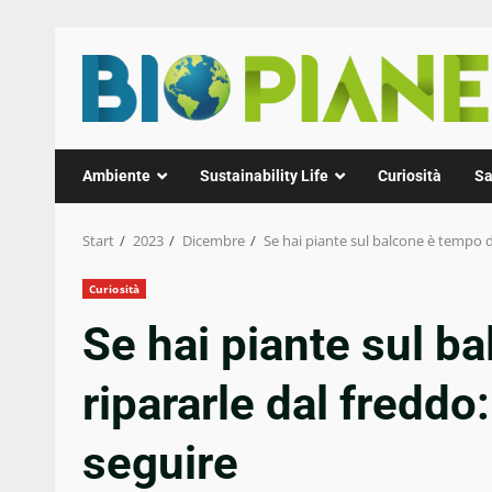
Zum
Inhalt
springen
Ambiente
Sustainability Life
Curiosità
Sa
Start
2023
Dicembre
Se hai piante sul balcone è tempo di
Curiosità
Se hai piante sul b
ripararle dal freddo:
seguire