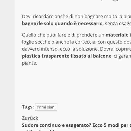
Devi ricordare anche di non bagnare molto la pia
bagnarle solo quando è necessario
, senza esag
Quello che puoi fare è di prendere un
materiale i
foglie secche o anche la corteccia: con questo dovra
davvero intenso, ecco la soluzione. Dovrai coprir
plastica trasparente fissato al balcone
, ci gara
piante.
Tags:
Primi piani
Beitragsnavigation
Zurück
Sudore continuo e esagerato? Ecco 5 modi per 