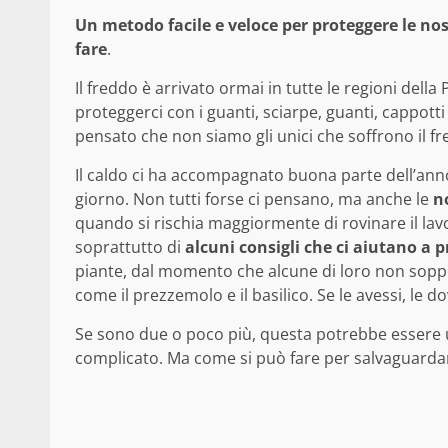
Un metodo facile e veloce per proteggere le no
fare
.
Il freddo è arrivato ormai in tutte le regioni dell
proteggerci con i guanti, sciarpe, guanti, cappotti
pensato che non siamo gli unici che soffrono il fr
Il caldo ci ha accompagnato buona parte dell’ann
giorno. Non tutti forse ci pensano, ma anche le
n
quando si rischia maggiormente di rovinare il lavo
soprattutto di
alcuni consigli che ci aiutano a 
piante, dal momento che alcune di loro non sopp
come il prezzemolo e il basilico. Se le avessi, le d
Se sono due o poco più, questa potrebbe essere un
complicato. Ma come si può fare per salvaguardar