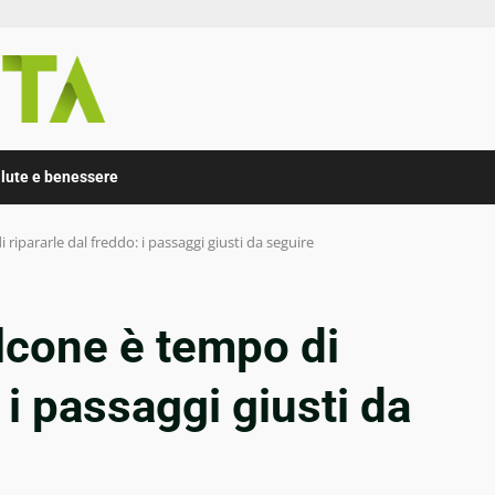
lute e benessere
 ripararle dal freddo: i passaggi giusti da seguire
alcone è tempo di
 i passaggi giusti da