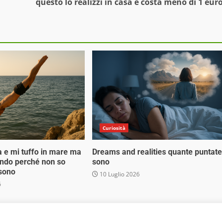
questo lo realizzi in casa e costa meno di 1 eur
Curiosità
a e mi tuffo in mare ma
Dreams and realities quante puntate
ondo perché non so
sono
 sono
10 Luglio 2026
6
 Media Srl - Via Cavour 310 - 00184 Roma - P.Iva 17132921002