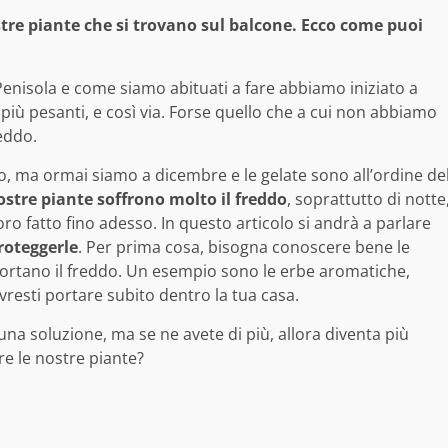
stre piante che si trovano sul balcone. Ecco come puoi
a Penisola e come siamo abituati a fare abbiamo iniziato a
 più pesanti, e così via. Forse quello che a cui non abbiamo
eddo.
o, ma ormai siamo a dicembre e le gelate sono all’ordine de
ostre piante soffrono molto il freddo
, soprattutto di notte
ro fatto fino adesso. In questo articolo si andrà a parlare
proteggerle
. Per prima cosa, bisogna conoscere bene le
ortano il freddo. Un esempio sono le erbe aromatiche,
ovresti portare subito dentro la tua casa.
a soluzione, ma se ne avete di più, allora diventa più
e le nostre piante?