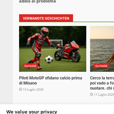
addio al problema
VERWANDTE GESCHICHTEN
Curiosità
Curiosità
Piloti MotoGP sfidano calcio prima
Cerco la terr
di Misano
poi vado a f
nuotare. chi
13 Luglio 2026
11 Luglio 202
Copyright © 2025 Biopianeta.it proprietà di Jws
We value your privacy