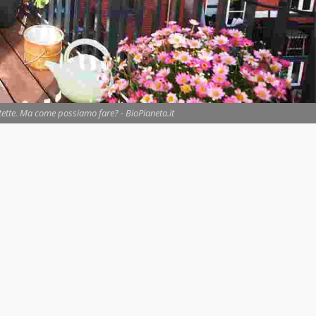
tette. Ma come possiamo fare? - BioPianeta.it