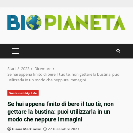
Zum
Inhalt
springen
PRIMÄRES
MENÜ
Start
2023
Dicembre
Se hai appena finito di bere il tuo tè, non gettare la bustina: puoi
utilizzarla in un modo che neppure immagini
Sustainability Life
Se hai appena finito di bere il tuo tè, non
gettare la bustina: puoi utilizzarla in un
modo che neppure immagini
Diana Martinese
27 Dicembre 2023