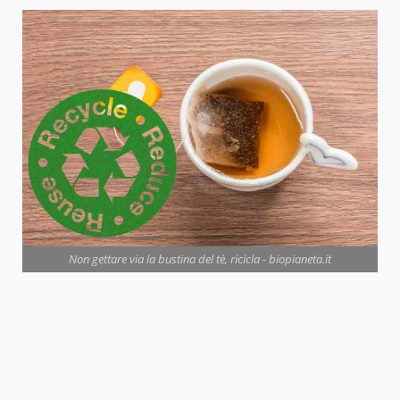
Non gettare via la bustina del tè, ricicla - biopianeta.it