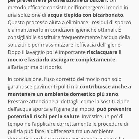
per prevenire la proliferazione di batteri.
Un
metodo efficace consiste nell’immergere il mocio in
una soluzione di
acqua tiepida con bicarbonato
.
Questo processo aiuta a eliminare i residui di sporco
e a mantenerlo in condizioni igieniche ottimali. È
consigliabile sostituire frequentemente l’acqua della
soluzione per massimizzare l’efficacia dell’igiene.
Dopo il lavaggio poi è importante
risciacquare il
mocio e lasciarlo asciugare completamente
all’aria prima di riporlo.
In conclusione, l’uso corretto del mocio non solo
garantisce pavimenti puliti ma
contribuisce anche a
mantenere un ambiente domestico più sano
.
Prestare attenzione ai dettagli, come la sostituzione
dell’acqua sporca e l’igiene del mocio,
può prevenire
potenziali rischi per la salute
. Investire un po’ di
tempo nell’applicare correttamente le procedure di
pulizia può fare la differenza tra un ambiente
domestico ordinario e uno veramente igienico. La