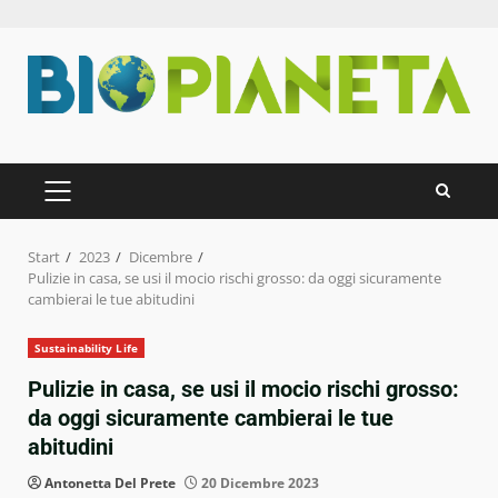
Zum
Inhalt
springen
PRIMÄRES
MENÜ
Start
2023
Dicembre
Pulizie in casa, se usi il mocio rischi grosso: da oggi sicuramente
cambierai le tue abitudini
Sustainability Life
Pulizie in casa, se usi il mocio rischi grosso:
da oggi sicuramente cambierai le tue
abitudini
Antonetta Del Prete
20 Dicembre 2023