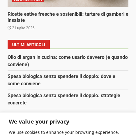
Ricette estive fresche e sostenibili: tartare di gamberi e
insalate
2 Luglio 2026
ULTIMI ARTICOLI
Olio di argan in cucina: come usarlo davvero (e quando
conviene)
Spesa biologica senza spendere il doppio: dove e
come conviene
Spesa biologica senza spendere il doppio: strategie
concrete
Orto domestico per principianti: cosa coltivare in 2 mq
We value your privacy
Pulizia naturale della casa: 3 ingredienti che
We use cookies to enhance your browsing experience,
sostituiscono 10 prodotti chimici