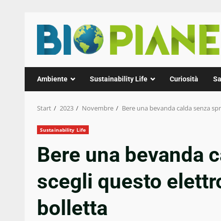
Zum
Inhalt
springen
Ambiente
Sustainability Life
Curiosità
Sa
Start
2023
Novembre
Bere una bevanda calda senza spre
Sustainability Life
Bere una bevanda c
scegli questo elett
bolletta