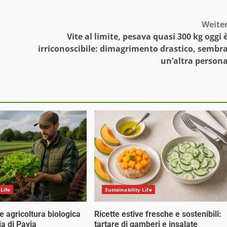
Weite
Vite al limite, pesava quasi 300 kg oggi 
irriconoscibile: dimagrimento drastico, sembr
un’altra person
 Life
Sustainability Life
 e agricoltura biologica
Ricette estive fresche e sostenibili:
ia di Pavia
tartare di gamberi e insalate