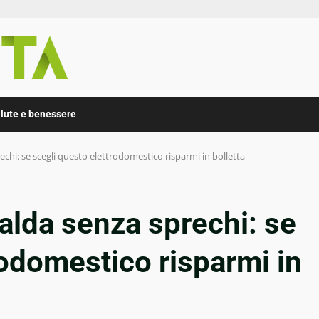
lute e benessere
chi: se scegli questo elettrodomestico risparmi in bolletta
alda senza sprechi: se
rodomestico risparmi in