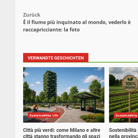
Beitragsnavigation
Zurück
È il fiume più inquinato al mondo, vederlo è
raccapricciante: la foto
VERWANDTE GESCHICHTEN
Sustainability Life
Sustainability
Città più verdi: come Milano e altre
Sostenibilità
città stanno trasformando gli spazi
nella provinc