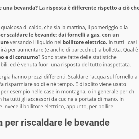
 una bevanda? La risposta è differente rispetto a ciò ch
e qualcosa di caldo, che sia la mattina, il pomeriggio o la
er scaldare le bevande: dai fornelli a gas, con un
pure
versando il liquido nel
bollitore elettrico.
In tutti i casi
inirà per aumentare (e anche di parecchio) la bolletta. Qual è
po e di consumo
? Sono state fatte delle statistiche
ili, ed è venuta fuori una risposta del tutto inaspettata.
ergia hanno prezzi differenti. Scaldare l’acqua sul fornello a
fa risparmiare soldi e né tempo. E di solito viene usato
, per esempio nelle case in montagna, o in generale per chi
ha tutti gli accessori da cucina a portata di mano. In
invece il bollitore elettrico, appunto, per bollire.
a per riscaldare le bevande