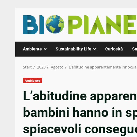
Zum
Inhalt
springen
Ambiente
Sustainability Life
Curiosità
Sa
Start
2023
Agosto
L’abitudine apparentemente innocua 
Ambiente
L’abitudine appare
bambini hanno in s
spiacevoli consegu