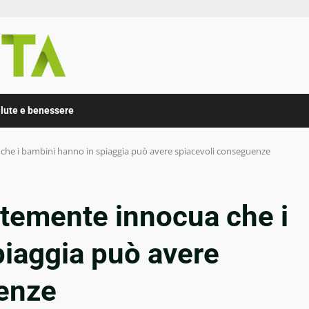
lute e benessere
che i bambini hanno in spiaggia può avere spiacevoli conseguenze
ntemente innocua che i
piaggia può avere
enze