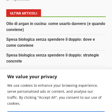
ULTIMI ARTICOLI
Olio di argan in cucina: come usarlo davvero (e quando
conviene)
Spesa biologica senza spendere il doppio: dove e
come conviene
Spesa biologica senza spendere il doppio: strategie
concrete
Orto domestico per principianti: cosa coltivare in 2 mq
We value your privacy
Pulizia naturale della casa: 3 ingredienti che
We use cookies to enhance your browsing experience,
sostituiscono 10 prodotti chimici
serve personalised ads or content, and analyse our
traffic. By clicking "Accept All", you consent to our use of
Copyright © 2025 Biopianeta.it proprietà di Jws Media
cookies.
Srl - Via Cavour 310 - 00184 Roma - P.Iva 17132921002