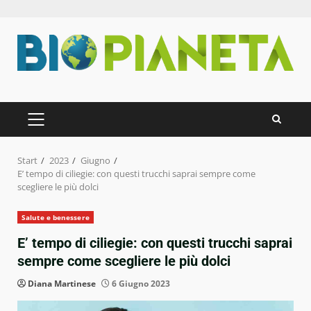
Zum
Inhalt
springen
PRIMÄRES
MENÜ
Start
2023
Giugno
E’ tempo di ciliegie: con questi trucchi saprai sempre come
scegliere le più dolci
Salute e benessere
E’ tempo di ciliegie: con questi trucchi saprai
sempre come scegliere le più dolci
Diana Martinese
6 Giugno 2023