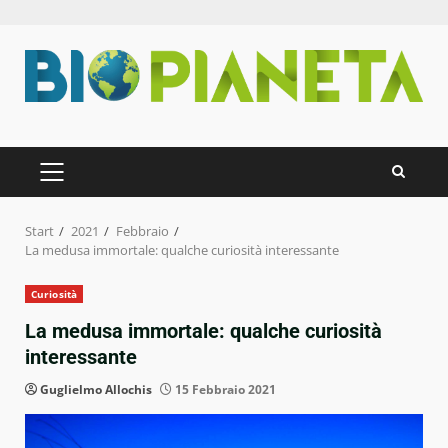
Zum
Inhalt
springen
PRIMÄRES
MENÜ
Start
2021
Febbraio
La medusa immortale: qualche curiosità interessante
Curiosità
La medusa immortale: qualche curiosità
interessante
Guglielmo Allochis
15 Febbraio 2021