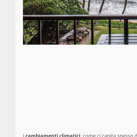
I
cambiamenti
climatici
, come ci capita spesso di