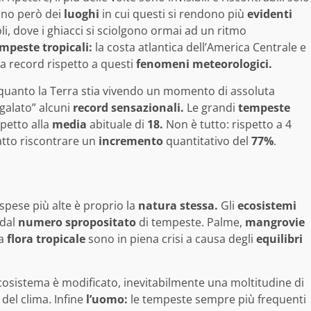
tono però dei
luoghi
in cui questi si rendono più
evidenti
i, dove i ghiacci si sciolgono ormai ad un ritmo
mpeste tropicali:
la costa atlantica dell’America Centrale e
a record rispetto a questi
fenomeni meteorologici.
e quanto la Terra stia vivendo un momento di assoluta
egalato” alcuni
record sensazionali.
Le grandi
tempeste
spetto alla
media
abituale di
18.
Non è tutto: rispetto a 4
atto riscontrare un
incremento
quantitativo del
77%
.
spese più alte è proprio la
natura stessa.
Gli
ecosistemi
 dal
numero spropositato
di tempeste. Palme,
mangrovie
la
flora tropicale
sono in piena crisi a causa degli
equilibri
cosistema è modificato, inevitabilmente una moltitudine di
el clima. Infine
l’uomo:
le tempeste sempre più frequenti