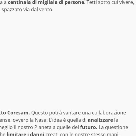
za a
centinaia di migliaia di persone
. Tetti sotto cui vivere,
 spazzato via dal vento.
tto Coresam.
Questo potrà vantare una collaborazione
ense, ovvero la Nasa. L’idea è quella di
analizzare
le
eglio il nostro Pianeta a quelle del
futuro.
La questione
che
limitare i
danni
creati con le nostre stesse mani.