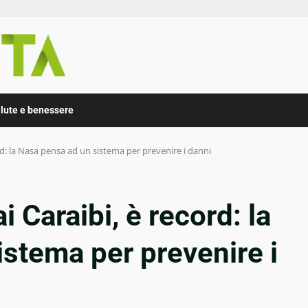
lute e benessere
rd: la Nasa pensa ad un sistema per prevenire i danni
i Caraibi, è record: la
stema per prevenire i