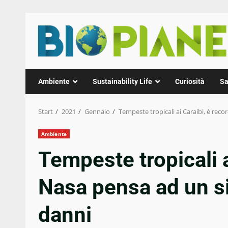
Zum
Inhalt
springen
Ambiente
Sustainability Life
Curiosità
Sa
Start
2021
Gennaio
Tempeste tropicali ai Caraibi, è reco
Ambiente
Tempeste tropicali a
Nasa pensa ad un si
danni