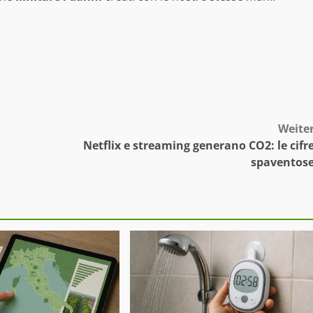
Weite
Netflix e streaming generano CO2: le cifr
spaventos