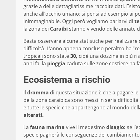
grazie a delle dettagliatissime raccolte dati. Esis
anche all’occhio umano: si pensi ad esempio ai pol
inimmaginabile. Oggi però vogliamo parlarvi di
te
la zona dei
Caraibi
stanno vivendo delle annate d
Basta osservare alcune statistiche per realizzar
difficoltà. L’anno appena concluso peraltro ha “r
tropicali
sono state
30,
cioè una dozzina in più ri
anni fa, la
pioggia
caduta sulle zone costiere ha f
Ecosistema a rischio
Il
dramma
di questa situazione è che a pagare le 
della zona caraibica sono messi in seria difficoltà
e tutte le specie che appartengono al mondo del
alterati.
La
fauna marina
vive il medesimo
disagio:
se l’e
specie pagherà le conseguenze del cambiamento d