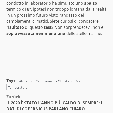
condotto in laboratorio ha simulato uno
sbalzo
termico
di 8°
, ipotesi non troppo lontana dalla realtà
in un prossimo futuro visto l’andazzo dei
cambiamenti climatici. Siete curiosi di conoscere il
risultato
di questo
test
? Non sorprendetevi: non è
sopravvissuta nemmeno
una
delle stelle marine.
Tags:
Alimenti
Cambiamento Climatico
Mari
Temperature
Beitragsnavigation
Zurück
IL 2020 È STATO L’ANNO PIÙ CALDO DI SEMPRE: I
DATI DI COPERNICUS PARLANO CHIARO