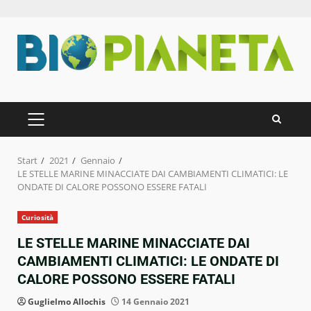
Zum
Inhalt
springen
PRIMÄRES
MENÜ
Start
2021
Gennaio
LE STELLE MARINE MINACCIATE DAI CAMBIAMENTI CLIMATICI: LE
ONDATE DI CALORE POSSONO ESSERE FATALI
Curiosità
LE STELLE MARINE MINACCIATE DAI
CAMBIAMENTI CLIMATICI: LE ONDATE DI
CALORE POSSONO ESSERE FATALI
Guglielmo Allochis
14 Gennaio 2021