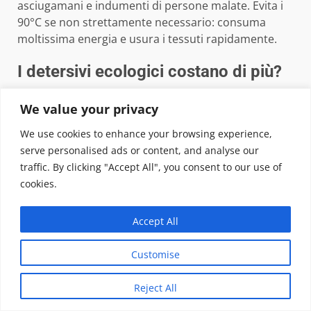
asciugamani e indumenti di persone malate. Evita i
90°C se non strettamente necessario: consuma
moltissima energia e usura i tessuti rapidamente.
I detersivi ecologici costano di più?
Il costo per dose dei detersivi concentrati o in
We value your privacy
formato solido è spesso uguale o inferiore a quello
dei detersivi liquidi tradizionali. Il prezzo al litro può
We use cookies to enhance your browsing experience,
sembrare più alto, ma si usano quantità molto
serve personalised ads or content, and analyse our
minori. Nel medio periodo, il risparmio è reale.
traffic. By clicking "Accept All", you consent to our use of
cookies.
Come riduco le microfibre plastiche
nel bucato?
Accept All
Usa un sacco filtrante (come il Guppyfriend) per i
Customise
capi sintetici, lava a basse temperature con cicli
delicati e, se possibile, installa un filtro sul tubo di
Reject All
scarico della lavatrice. Nel lungo periodo, preferisci