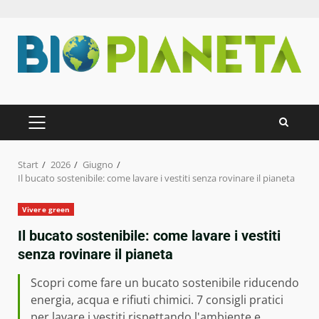
Zum
Inhalt
springen
PRIMÄRES
MENÜ
Start
2026
Giugno
Il bucato sostenibile: come lavare i vestiti senza rovinare il pianeta
Vivere green
Il bucato sostenibile: come lavare i vestiti
senza rovinare il pianeta
Scopri come fare un bucato sostenibile riducendo
energia, acqua e rifiuti chimici. 7 consigli pratici
per lavare i vestiti rispettando l'ambiente e